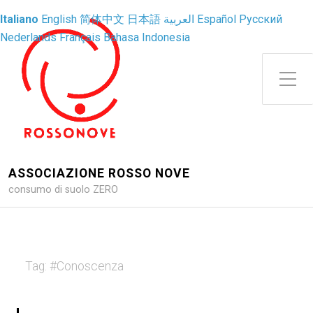
Italiano
English
简体中文
日本語
العربية
Español
Русский
Nederlands
Français
Bahasa Indonesia
Attiva/disattiva il menu latera
ASSOCIAZIONE ROSSO NOVE
consumo di suolo ZERO
Tag:
#Conoscenza