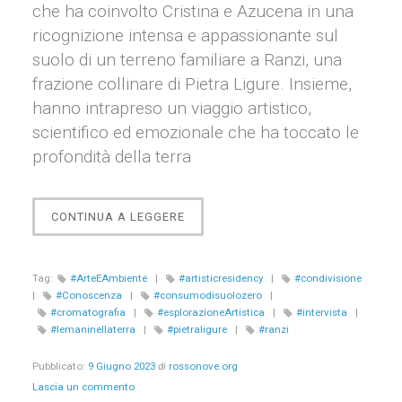
che ha coinvolto Cristina e Azucena in una
ricognizione intensa e appassionante sul
suolo di un terreno familiare a Ranzi, una
frazione collinare di Pietra Ligure. Insieme,
hanno intrapreso un viaggio artistico,
scientifico ed emozionale che ha toccato le
profondità della terra
“AZUCENA:
CONTINUA A LEGGERE
LE
MANI
NELLA
Tag:
#ArteEAmbiente
|
#artisticresidency
|
#condivisione
TERRA”
|
#Conoscenza
|
#consumodisuolozero
|
#cromatografia
|
#esplorazioneArtistica
|
#intervista
|
#lemaninellaterra
|
#pietraligure
|
#ranzi
Pubblicato:
9 Giugno 2023
di
rossonove.org
Lascia un commento