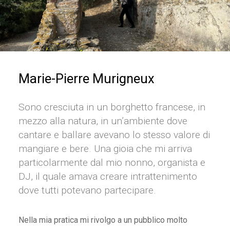
Marie-Pierre Murigneux
Sono cresciuta in un borghetto francese, in
mezzo alla natura, in un’ambiente dove
cantare e ballare avevano lo stesso valore di
mangiare e bere. Una gioia che mi arriva
particolarmente dal mio nonno, organista e
DJ, il quale amava creare intrattenimento
dove tutti potevano partecipare.
Nella mia pratica mi rivolgo a un pubblico molto