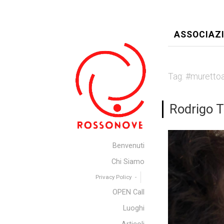
ASSOCIAZ
Tag:
#murettoa
Rodrigo Tr
Benvenuti
Chi Siamo
Privacy Policy
OPEN Call
Luoghi