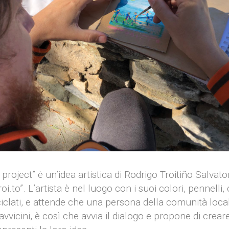
project” è un’idea artistica di Rodrigo Troitiño Salvator
i.to”. L’artista è nel luogo con i suoi colori, pennelli, 
iciclati, e attende che una persona della comunità loca
 avvicini, è così che avvia il dialogo e propone di crea