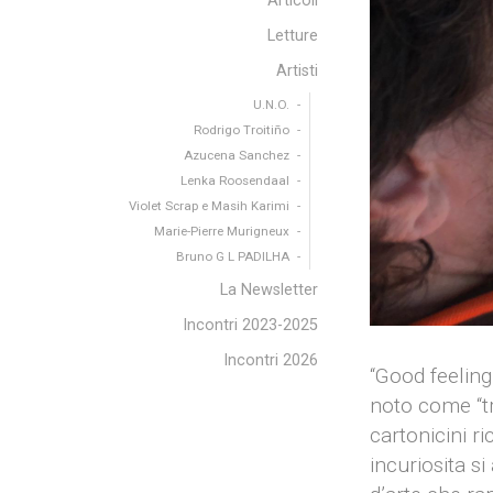
Articoli
Letture
Artisti
U.N.O.
Rodrigo Troitiño
Azucena Sanchez
Lenka Roosendaal
Violet Scrap e Masih Karimi
Marie-Pierre Murigneux
Bruno G L PADILHA
La Newsletter
Incontri 2023-2025
Incontri 2026
“Good feeling 
noto come “tro
cartonicini r
incuriosita si