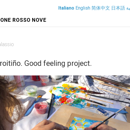
Italiano
English
简体中文
日本語
ية
IONE ROSSO NOVE
lassio
oitiño. Good feeling project.