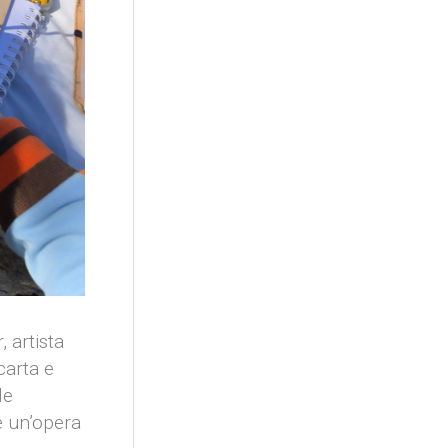
, artista
carta e
le
re un’opera