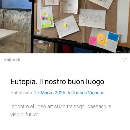
elaborati
1
/
1
Eutopia. Il nostro buon luogo
Pubblicato:
27 Marzo 2025
di
Cristina Vignone
Incontro al liceo artistico tra sogni, paesaggi e
visioni future