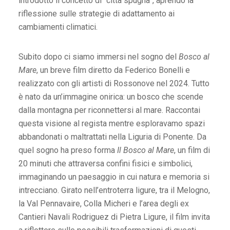
introdotto il concetto di “città spugna”, aprendo la
riflessione sulle strategie di adattamento ai
cambiamenti climatici.
Subito dopo ci siamo immersi nel sogno del
Bosco al
Mare
, un breve film diretto da Federico Bonelli e
realizzato con gli artisti di Rossonove nel 2024. Tutto
è nato da un’immagine onirica: un bosco che scende
dalla montagna per riconnettersi al mare. Raccontai
questa visione al regista mentre esploravamo spazi
abbandonati o maltrattati nella Liguria di Ponente. Da
quel sogno ha preso forma
Il Bosco al Mare
, un film di
20 minuti che attraversa confini fisici e simbolici,
immaginando un paesaggio in cui natura e memoria si
intrecciano. Girato nell’entroterra ligure, tra il Melogno,
la Val Pennavaire, Colla Micheri e l’area degli ex
Cantieri Navali Rodriguez di Pietra Ligure, il film invita