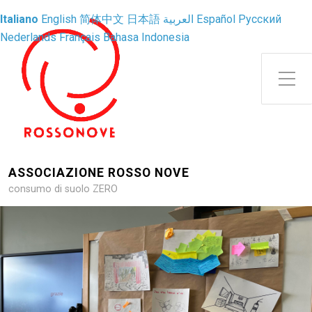
Italiano
English
简体中文
日本語
العربية
Español
Русский
Nederlands
Français
Bahasa Indonesia
Attiva/disattiva il menu latera
ASSOCIAZIONE ROSSO NOVE
consumo di suolo ZERO