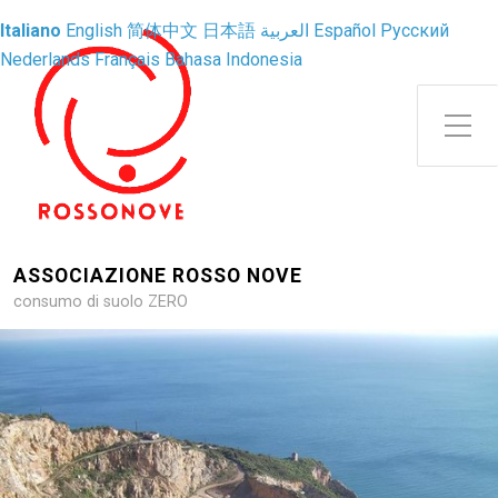
Italiano
English
简体中文
日本語
العربية
Español
Русский
Nederlands
Français
Bahasa Indonesia
Attiva/disattiva il menu latera
ASSOCIAZIONE ROSSO NOVE
consumo di suolo ZERO