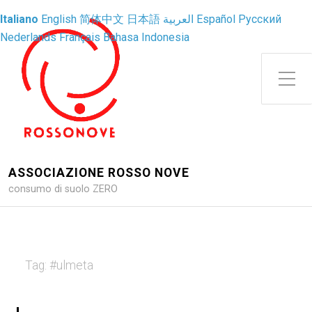
Italiano
English
简体中文
日本語
العربية
Español
Русский
Nederlands
Français
Bahasa Indonesia
Attiva/disattiva il menu latera
ASSOCIAZIONE ROSSO NOVE
consumo di suolo ZERO
Tag:
#ulmeta