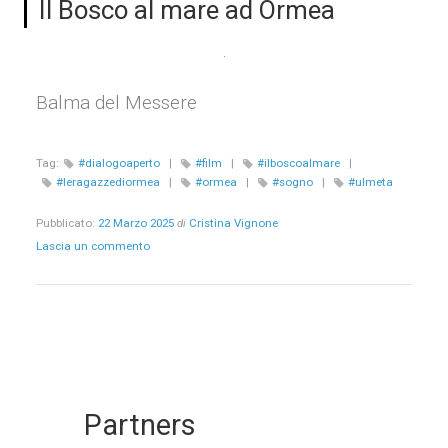
Il Bosco al mare ad Ormea
Balma del Messere
Tag:
#dialogoaperto
|
#film
|
#ilboscoalmare
|
#leragazzediormea
|
#ormea
|
#sogno
|
#ulmeta
Pubblicato:
22 Marzo 2025
di
Cristina Vignone
Lascia un commento
Partners