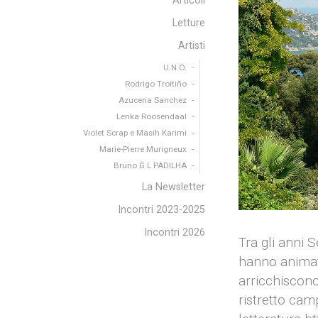
Articoli
Letture
Artisti
U.N.O.
Rodrigo Troitiño
Azucena Sanchez
Lenka Roosendaal
Violet Scrap e Masih Karimi
Marie-Pierre Murigneux
Bruno G L PADILHA
La Newsletter
Incontri 2023-2025
Incontri 2026
Tra gli anni S
hanno animato
arricchiscono
ristretto camp