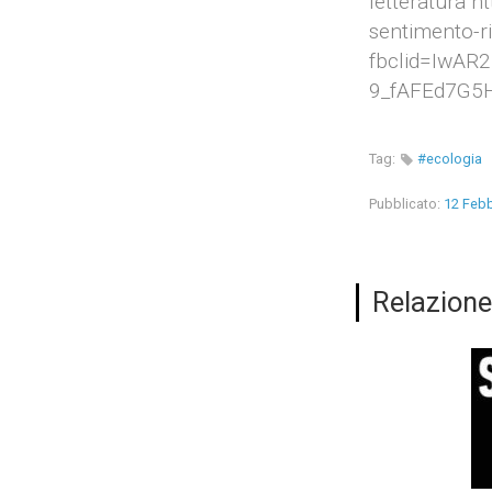
letteratura 
sentimento-ri
fbclid=IwAR
9_fAFEd7G5
Tag:
#ecologia
Pubblicato:
12 Febb
Relazione