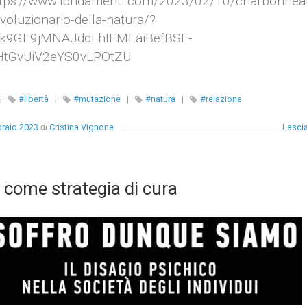
https://www.ibridamenti.com/2023/02/10/charbonneau
voluzionario-della-natura/?
2k9GF9jMNAJddLhIFMEaiBefBSF-
HtGvUiV2eYS0vLPOtZU
|
#libertà
|
#mutazione
|
#natura
|
#relazione
raio 2023
di
Cristina Vignone
Lasci
 come strategia di cura