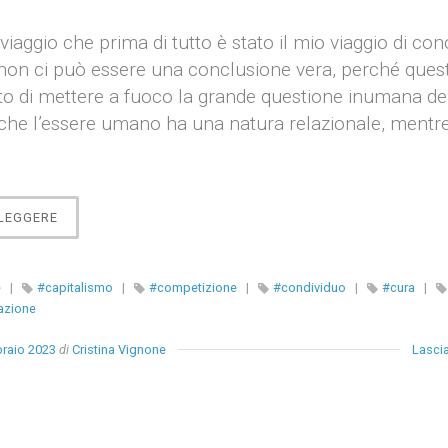
 viaggio che prima di tutto è stato il mio viaggio di co
 non ci può essere una conclusione vera, perché quest
to di mettere a fuoco la grande questione inumana de
che l’essere umano ha una natura relazionale, mentre
“RELAZIONE
 LEGGERE
COME
STRATEGIA
DI
e
|
#capitalismo
|
#competizione
|
#condividuo
|
#cura
|
CURA”
azione
raio 2023
di
Cristina Vignone
Lasci