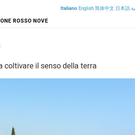
Italiano
English
简体中文
日本語
ية
IONE ROSSO NOVE
e
a coltivare il senso della terra