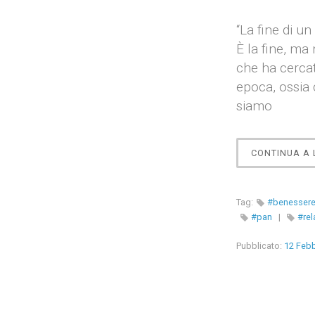
“La fine di un
È la fine, ma
che ha cerca
epoca, ossia 
siamo
CONTINUA A
Tag:
#benesser
#pan
|
#rel
Pubblicato:
12 Febb