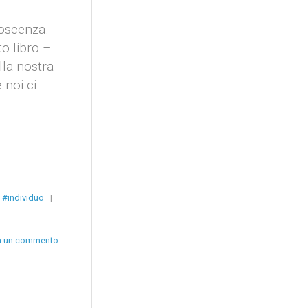
noscenza.
o libro –
lla nostra
 noi ci
#individuo
|
a un commento