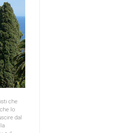
isti che
 che lo
scire dal
lla