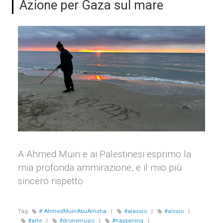
Azione per Gaza sul mare
A Ahmed Muin e ai Palestinesi esprimo la
mia profonda ammirazione, e il mio più
sincero rispetto
Tag:
# AhmedMuinAbuAmsha
|
#alassio
|
#alssio
|
#arte
|
#dronemusic
|
#happening
|