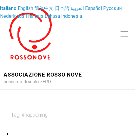
Italiano
English
简体中文
日本語
العربية
Español
Русский
Nederlands
Français
Bahasa Indonesia
Attiva/disattiva il menu latera
ASSOCIAZIONE ROSSO NOVE
consumo di suolo ZERO
Tag:
#happening