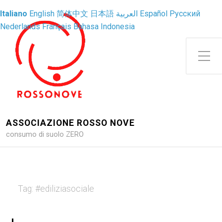
Italiano
English
简体中文
日本語
العربية
Español
Русский
Nederlands
Français
Bahasa Indonesia
Attiva/disattiva il menu latera
ASSOCIAZIONE ROSSO NOVE
consumo di suolo ZERO
Tag:
#ediliziasociale