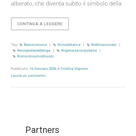
alberato, che diventa subito il simbolo della
“L’EX
CONTINUA A LEGGERE
OSPEDALE
CUORE
DELLA
Tag:
#benecomune
|
#crisiabitativa
|
#ediliziasociale
|
CITTÀ”
#exospedalealbenga
|
#rigenerazioneurbana
|
#zeroconsumodisuolo
Pubblicato:
16 Gennaio 2026
di
Cristina Vignone
Lascia un commento
Partners