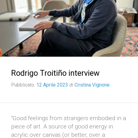
Rodrigo Troitiño interview
Pubblicato:
12 Aprile 2023
di
Cristina Vignone
“Good feelings from strangers embodied in a
piece of art. A source of good energy in
acrylic over canvas (or better, over a