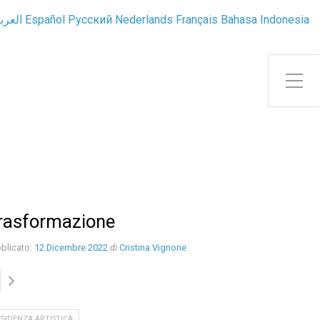
العرب
Español
Русский
Nederlands
Français
Bahasa Indonesia
Attiva/disattiva il menu latera
rasformazione
blicato:
12 Dicembre 2022
di
Cristina Vignone
ESIDENZA ARTISTICA