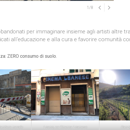
1
/
8
andonati per immaginare insieme agli artisti altre tr
icati all’educazione e alla cura e favorire comunità c
zza: ZERO consumo di suolo.
Cantiere navale
Loano, ex Cinema Loanese
Ranzi,