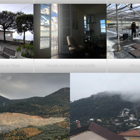
ria da Piero
Alassio, balcone larosagialla
Albeng