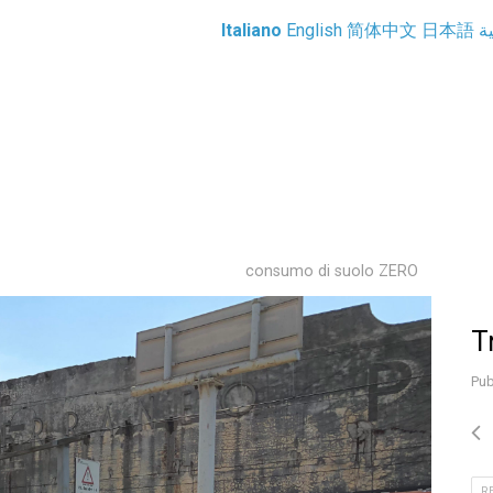
Italiano
English
简体中文
日本語
ية
consumo di suolo ZERO
T
Pub
R