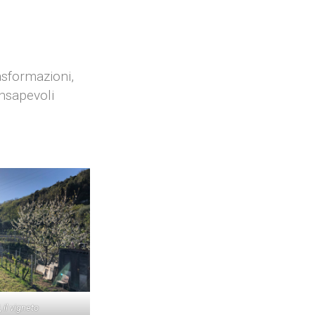
asformazioni,
onsapevoli
 il vigneto